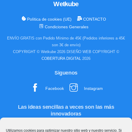
Wetkube
Back
To
Top
Política de cookies (UE)
CONTACTO
Condiciones Generales
ENVÍO GRATIS con Pedido Mínimo de 45€ (Pedidos inferiores a 45€
son 3€ de envío)
COPYRIGHT © Wetkube 2026 DISEÑO WEB COPYRIGHT ©
COBERTURA DIGITAL
2026
Siguenos
Facebook
Instagram
Las ideas sencillas a veces son las más
innovadoras
Utilizamos cookies para optimizar nuestro sitio web y nuestro servicio. Si