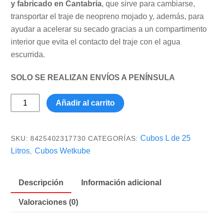
y fabricado en Cantabria
, que sirve para cambiarse,
transportar el traje de neopreno mojado y, además, para
ayudar a acelerar su secado gracias a un compartimento
interior que evita el contacto del traje con el agua
escurrida.
SOLO SE REALIZAN ENVÍOS A PENÍNSULA
WETKUBE
Añadir al carrito
|
Cubo
25L
Cubos L de 25
SKU:
8425402317730
CATEGORÍAS:
para
Litros
Cubos Wetkube
,
Cambiarse,
Transportar
Descripción
Información adicional
y
Guardar
Valoraciones (0)
el