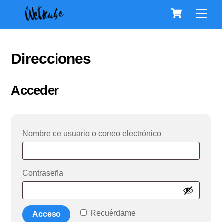
Cart
Skip
Men
to
content
Direcciones
Acceder
Obligatorio
Nombre de usuario o correo electrónico
Obligatorio
Contraseña
Recuérdame
Acceso