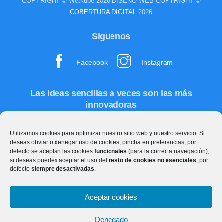
COPYRIGHT © Wetkube 2026 DISEÑO WEB COPYRIGHT ©
COBERTURA DIGITAL
2026
Siguenos
Facebook
Instagram
Las ideas sencillas a veces son las más
innovadoras
Utilizamos cookies para optimizar nuestro sitio web y nuestro servicio. Si
deseas obviar o denegar uso de cookies, pincha en preferencias, por
defecto se aceptan las cookies
funcionales
(para la correcta navegación),
si deseas puedes aceptar el uso del
resto de cookies no esenciales
, por
defecto
siempre desactivadas
.
Aceptar cookies
Danos un toque:
Denegado
info@wetkube.com